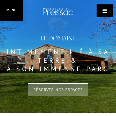
ISO-20121
MENU

EN SAVOIR PLUS
LE DOMAINE
INTIMEMENT LIÉ À SA
TERRE &
À SON IMMENSE PARC
RÉSERVER NOS ESPACES