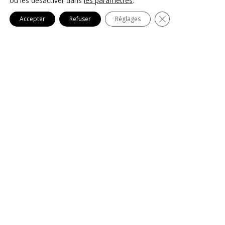
ou les désactiver dans
les paramètres
.
Fermer la bannièr
Accepter
Refuser
Réglages